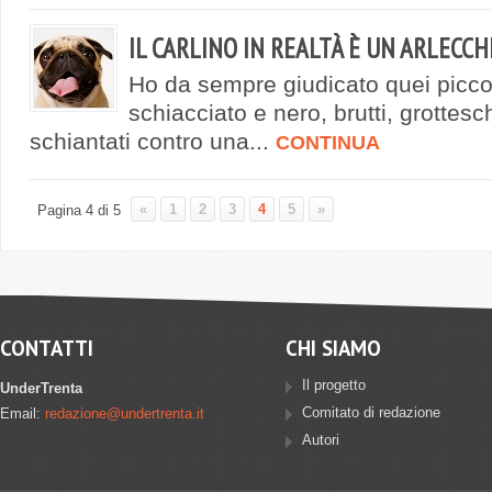
IL CARLINO IN REALTÀ È UN ARLECCH
Ho da sempre giudicato quei piccol
schiacciato e nero, brutti, grottes
schiantati contro una...
CONTINUA
«
1
2
3
4
5
»
Pagina 4 di 5
CONTATTI
CHI SIAMO
Il progetto
UnderTrenta
Comitato di redazione
Email:
redazione@undertrenta.it
Autori