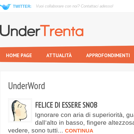
Vuoi collaborare con noi?
Contattaci adesso!
TWITTER:
HOME PAGE
ATTUALITÀ
APPROFONDIMENTI
UnderWord
FELICE DI ESSERE SNOB
Ignorare con aria di superiorità, g
dall’alto in basso, fingere altezzo
vedere, sono tutti...
CONTINUA