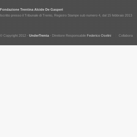
Fondazione Trentina Alcide De Gasperi
Iscritto presso il Tribunale di Trento, Registro Stampe sub numero 4, dal 15 febbraio 2013
© Copyright 2012 -
UnderTrenta
- Direttore Responsabile
Federico Oselini
Collabora