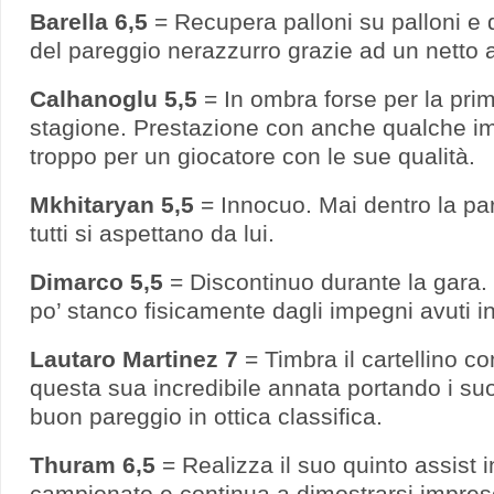
Barella 6,5
= Recupera palloni su palloni e d
del pareggio nerazzurro grazie ad un netto 
Calhanoglu 5,5
= In ombra forse per la pri
stagione. Prestazione con anche qualche im
troppo per un giocatore con le sue qualità.
Mkhitaryan 5,5
= Innocuo. Mai dentro la pa
tutti si aspettano da lui.
Dimarco 5,5
= Discontinuo durante la gara
po’ stanco fisicamente dagli impegni avuti i
Lautaro Martinez 7
= Timbra il cartellino 
questa sua incredibile annata portando i s
buon pareggio in ottica classifica.
Thuram 6,5
= Realizza il suo quinto assist 
campionato e continua a dimostrarsi impresc