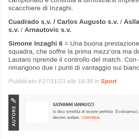
scacchiere di Inzaghi.
Cuadrado s.v. / Carlos Augusto s.v.
/
Aslla
s.v.
/
Arnautovic s.v.
Simone Inzaghi 6
= Una buona prestazione
squadra, che soffre la prima mezz’ora ma dop
Lautaro riprende il controllo del match. Con
rimangono due i punti di vantaggio sui bianco
Pubblicato il
27/11/23 alle 18:30
in
Sport
GIOVANNI IANNUCCI
Io dico smettila di essere perfetto. Evolviamoc
devono andare.
CONTINUA