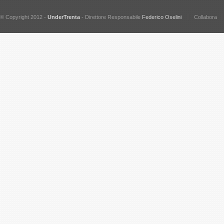
© Copyright 2012 -
UnderTrenta
- Direttore Responsabile
Federico Oselini
Collabora