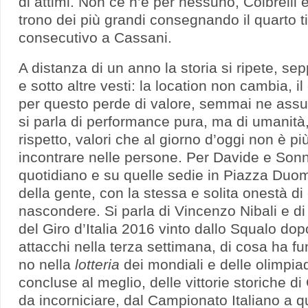
di attimi. Non ce n’è per nessuno, Colbrelli 
trono dei più grandi consegnando il quarto ti
consecutivo a Cassani.
A distanza di un anno la storia si ripete, sepp
e sotto altre vesti: la location non cambia, i
per questo perde di valore, semmai ne ass
si parla di performance pura, ma di umanità, 
rispetto, valori che al giorno d’oggi non è pi
incontrare nelle persone. Per Davide e Son
quotidiano e su quelle sedie in Piazza Duo
della gente, con la stessa e solita onestà di
nascondere. Si parla di Vincenzo Nibali e d
del Giro d’Italia 2016 vinto dallo Squalo dop
attacchi nella terza settimana, di cosa ha f
no nella
lotteria
dei mondiali e delle olimpi
concluse al meglio, delle vittorie storiche di
da incorniciare, dal Campionato Italiano a 