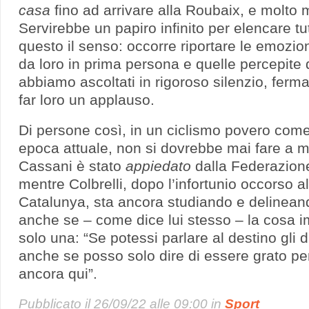
casa
fino ad arrivare alla Roubaix, e molto m
Servirebbe un papiro infinito per elencare t
questo il senso: occorre riportare le emozion
da loro in prima persona e quelle percepite d
abbiamo ascoltati in rigoroso silenzio, ferma
far loro un applauso.
Di persone così, in un ciclismo povero come 
epoca attuale, non si dovrebbe mai fare a 
Cassani è stato
appiedato
dalla Federazione 
mentre Colbrelli, dopo l’infortunio occorso al
Catalunya, sta ancora studiando e delineando
anche se – come dice lui stesso – la cosa i
solo una: “Se potessi parlare al destino gli d
anche se posso solo dire di essere grato pe
ancora qui”.
Pubblicato il
26/09/22 alle 09:00
in
Sport