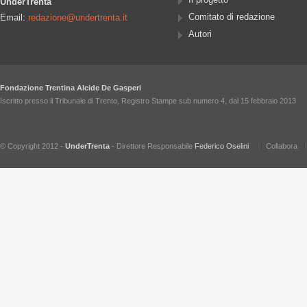
Il progetto
UnderTrenta
Comitato di redazione
Email:
redazione@undertrenta.it
Autori
Fondazione Trentina Alcide De Gasperi
Iscritto presso il Tribunale di Trento, Registro Stampe sub numero 4, dal 15 febbraio 2013
© Copyright 2012 -
UnderTrenta
- Direttore Responsabile
Federico Oselini
Collabora