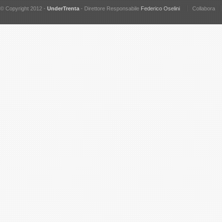
© Copyright 2012 -
UnderTrenta
- Direttore Responsabile
Federico Oselini
Collabora