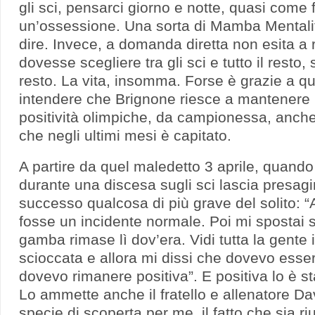
gli sci, pensarci giorno e notte, quasi come
un’ossessione. Una sorta di Mamba Mentalit
dire. Invece, a domanda diretta non esita a
dovesse scegliere tra gli sci e tutto il resto, 
resto. La vita, insomma. Forse è grazie a q
intendere che Brignone riesce a mantenere
positività olimpiche, da campionessa, anche
che negli ultimi mesi è capitato.
A partire da quel maledetto 3 aprile, quand
durante una discesa sugli sci lascia presagi
successo qualcosa di più grave del solito: “A
fosse un incidente normale. Poi mi spostai s
gamba rimase lì dov’era. Vidi tutta la gente
scioccata e allora mi dissi che dovevo essere
dovevo rimanere positiva”. E positiva lo è s
Lo ammette anche il fratello e allenatore Da
specie di scoperta per me, il fatto che sia r