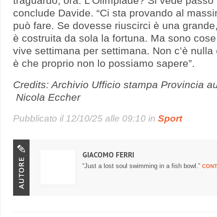
traguardo, ora. L’Olimpiade? Si vede passo
conclude Davide. “Ci sta provando al massi
può fare. Se dovesse riuscirci è una grande,
è costruita da sola la fortuna. Ma sono cose
vive settimana per settimana. Non c’è null
è che proprio non lo possiamo sapere”.
Credits: Archivio Ufficio stampa Provincia 
Nicola Eccher
Pubblicato il
12/10/25 alle 09:10
in
Sport
GIACOMO FERRI
“Just a lost soul swimming in a fish bowl.”
CONT