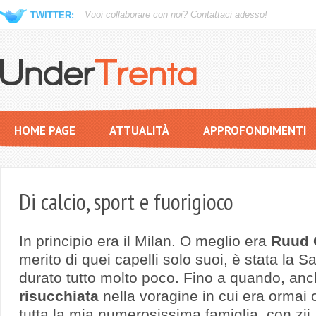
Vuoi collaborare con noi?
Contattaci adesso!
TWITTER:
HOME PAGE
ATTUALITÀ
APPROFONDIMENTI
Di calcio, sport e fuorigioco
In principio era il Milan. O meglio era
Ruud G
merito di quei capelli solo suoi, è stata la 
durato tutto molto poco. Fino a quando, anc
risucchiata
nella voragine in cui era ormai 
tutta la mia numerosissima famiglia, con zii,