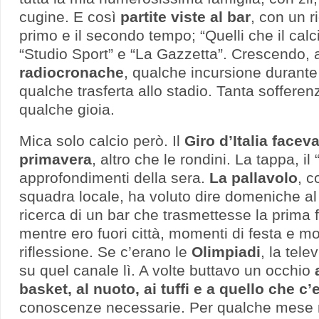
cugine. E così
partite viste al bar
, con un r
primo e il secondo tempo; “Quelli che il calc
“Studio Sport” e “La Gazzetta”. Crescendo,
radiocronache
, qualche incursione durante
qualche trasferta allo stadio. Tanta soffere
qualche gioia.
Mica solo calcio però. Il
Giro d’Italia facev
primavera
, altro che le rondini. La tappa, il
approfondimenti della sera.
La pallavolo
, c
squadra locale, ha voluto dire domeniche al 
ricerca di un bar che trasmettesse la prima 
mentre ero fuori città, momenti di festa e 
riflessione. Se c’erano le
Olimpiadi
, la tel
su quel canale lì. A volte buttavo un occhio
basket, al nuoto, ai tuffi e a quello che c’
conoscenze necessarie. Per qualche mese 