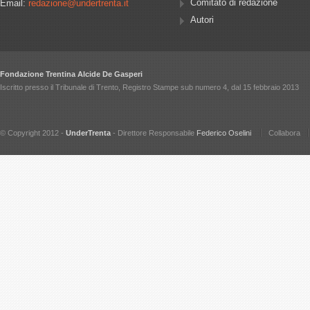
Comitato di redazione
Email:
redazione@undertrenta.it
Autori
Fondazione Trentina Alcide De Gasperi
Iscritto presso il Tribunale di Trento, Registro Stampe sub numero 4, dal 15 febbraio 2013
© Copyright 2012 -
UnderTrenta
- Direttore Responsabile
Federico Oselini
Collabora