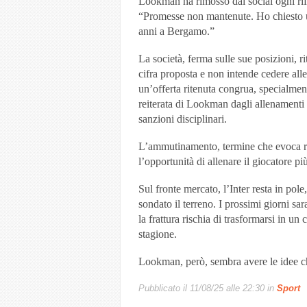
Lookman ha rimosso dai social ogni rif
“Promesse non mantenute. Ho chiesto uf
anni a Bergamo.”
La società, ferma sulle sue posizioni, ri
cifra proposta e non intende cedere alle
un’offerta ritenuta congrua, specialmente
reiterata di Lookman dagli allenamenti è
sanzioni disciplinari.
L’ammutinamento, termine che evoca ric
l’opportunità di allenare il giocatore più
Sul fronte mercato, l’Inter resta in pol
sondato il terreno. I prossimi giorni sar
la frattura rischia di trasformarsi in un
stagione.
Lookman, però, sembra avere le idee chi
Pubblicato il
11/08/25 alle 22:30
in
Sport