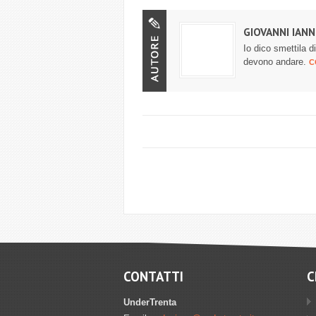
GIOVANNI IANN
Io dico smettila 
devono andare.
C
CONTATTI
C
UnderTrenta