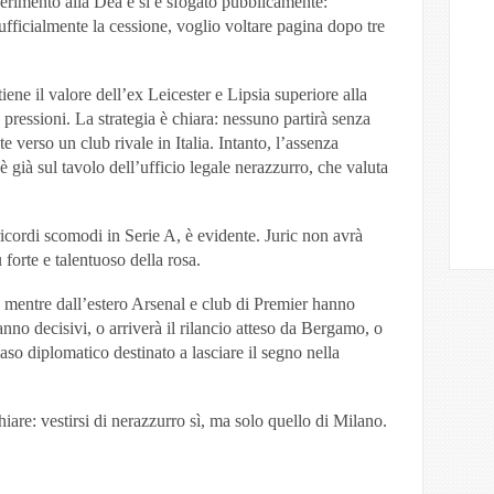
erimento alla Dea e si è sfogato pubblicamente:
ficialmente la cessione, voglio voltare pagina dopo tre
tiene il valore dell’ex Leicester e Lipsia superiore alla
 pressioni. La strategia è chiara: nessuno partirà senza
 verso un club rivale in Italia. Intanto, l’assenza
 già sul tavolo dell’ufficio legale nerazzurro, che valuta
ordi scomodi in Serie A, è evidente. Juric non avrà
 forte e talentuoso della rosa.
e, mentre dall’estero Arsenal e club di Premier hanno
anno decisivi, o arriverà il rilancio atteso da Bergamo, o
 caso diplomatico destinato a lasciare il segno nella
are: vestirsi di nerazzurro sì, ma solo quello di Milano.