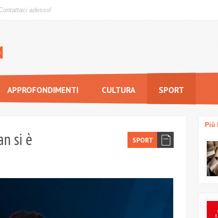
Contattaci adesso!
APPROFONDIMENTI
CULTURA
SPORT
Più 
n si è
SPORT