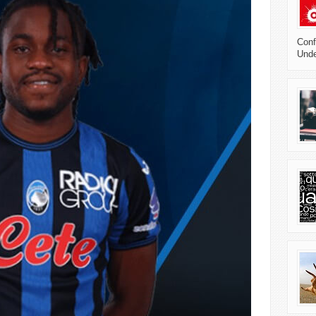
Confl
Unde