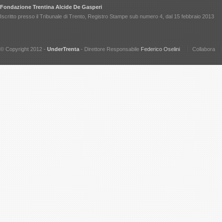
Fondazione Trentina Alcide De Gasperi
Iscritto presso il Tribunale di Trento, Registro Stampe sub numero 4, dal 15 febbraio 2013
© Copyright 2012 -
UnderTrenta
- Direttore Responsabile
Federico Oselini
Collabora