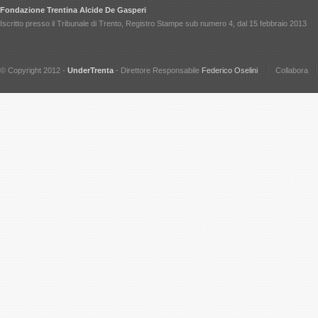
Fondazione Trentina Alcide De Gasperi
Iscritto presso il Tribunale di Trento, Registro Stampe sub numero 4, dal 15 febbraio 2013
© Copyright 2012 -
UnderTrenta
- Direttore Responsabile
Federico Oselini
Collabora