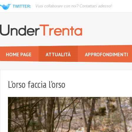
Vuoi collaborare con noi?
Contattaci adesso!
TWITTER:
HOME PAGE
ATTUALITÀ
APPROFONDIMENTI
L’orso faccia l’orso