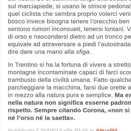
sul marciapiede, si usano le strisce pedonali
quel ciclista che sembra proprio volerci ven
bosco invece bisogna tenere l’orecchio ben 
sentono rumori inconsueti, tenersi lontani. V
di orso e nascondersi dietro ad un tronco pe
equivale ad attraversare a piedi l’autostrad
dire dare una mano alla
sfiga
.
In Trentino si ha la fortuna di vivere a strett
montagne incontaminate capaci di farci sco
trambusto della civiltà umana. Fatto qualche
parcheggiare la macchina, farsi due orette a 
in mezzo alla natura pura e semplice.
Ma e
nella natura non significa esserne padron
rispetto. Sempre citando Corona, «non si
né l’orso né la saetta».
Pubblicato il
26/08/14 alle 20:45
in
Attualità