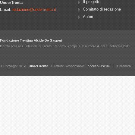
Il progetto
UnderTrenta
Comitato di redazione
Email:
redazione@undertrenta.it
Autori
Fondazione Trentina Alcide De Gasperi
Iscritto presso il Tribunale di Trento, Registro Stampe sub numero 4, dal 15 febbraio 2013
© Copyright 2012 -
UnderTrenta
- Direttore Responsabile
Federico Oselini
Collabora