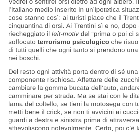
Vedrei o sentirei orsi dietro ad ogni albero
l’italiano medio inserito in un’ipotetica situ
cose stanno così: ai turisti piace che il Tre
cinquantina di orsi. Ai Trentini sì e no, dopo
riecheggiato il
leit-motiv
del “prima o poi ci 
soffocato
terrorismo psicologico
che risuo
di tutti quelli che ogni tanto si prendono una
nei boschi.
Del resto ogni attività porta dentro di sé un
componente rischiosa. Affettare delle zucchi
cambiare la gomma bucata dell’auto, andare
camminare per strada. Ma se stai con le dit
lama del coltello, se tieni la motosega con t
metti bene il crick, se non ti avvicini ai cucci
guardi a destra e sinistra prima di attraversar
affievoliscono notevolmente. Certo, poi c’è 