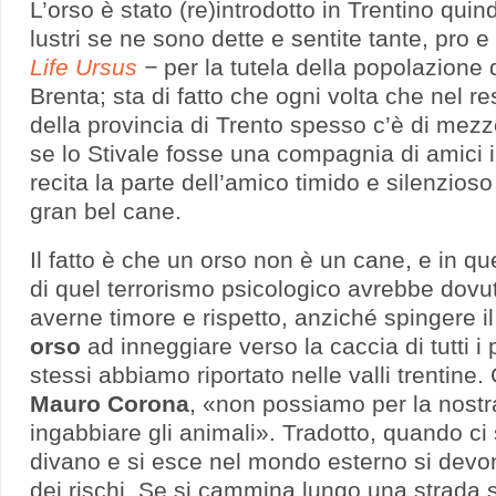
L’orso è stato (re)introdotto in Trentino quindi
lustri se ne sono dette e sentite tante, pro e
Life Ursus
−
per la
tutela della popolazione 
Brenta; sta di fatto che ogni volta che nel res
della provincia di Trento spesso c’è di me
se lo Stivale fosse una compagnia di amici in
recita la parte dell’amico timido e silenzios
gran bel cane.
Il fatto è che un orso non è un cane, e in q
di quel terrorismo psicologico avrebbe dov
averne timore e rispetto, anziché spingere i
orso
ad inneggiare verso la caccia di tutti i 
stessi abbiamo riportato nelle valli trentine.
Mauro Corona
, «non possiamo per la nost
ingabbiare gli animali». Tradotto, quando ci 
divano e si esce nel mondo esterno si devo
dei rischi. Se si cammina lungo una strada si