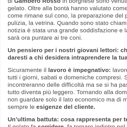
di
Gambero Rosso
in borghese sono venuti 
gelato. Oltre alla bontà hanno valutato come
come rimane sul cono, la preparazione del p
pulizia, la vetrina. Quando sono stato chiam
notizia è stata una grande soddisfazione e 
sarà ora puntare ai tre coni.
Un pensiero per i nostri giovani lettori: c
daresti a chi desidera intraprendere la tu
Sicuramente il
lavoro è impegnativo:
lavor
tutti i giorni, sabati e domeniche compresi.
incontreranno delle difficoltà ma se si ha p
tutto diventa più leggero. Tornando alla dom
non guardare solo il lato economico ma di m
sempre le
esigenze del cliente.
Un’ultima battuta: cosa rappresenta per te
Il gelato fa
sorridere
, fa tornare indietro ne