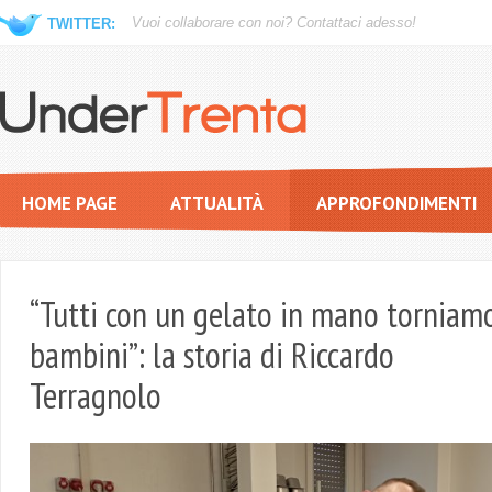
Vuoi collaborare con noi?
Contattaci adesso!
TWITTER:
HOME PAGE
ATTUALITÀ
APPROFONDIMENTI
“Tutti con un gelato in mano torniam
bambini”: la storia di Riccardo
Terragnolo