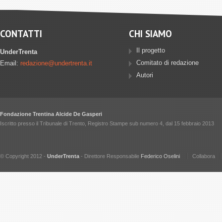
CONTATTI
CHI SIAMO
Il progetto
UnderTrenta
Comitato di redazione
Email:
redazione@undertrenta.it
Autori
Fondazione Trentina Alcide De Gasperi
Iscritto presso il Tribunale di Trento, Registro Stampe sub numero 4, dal 15 febbraio 2013
© Copyright 2012 -
UnderTrenta
- Direttore Responsabile
Federico Oselini
Collabora