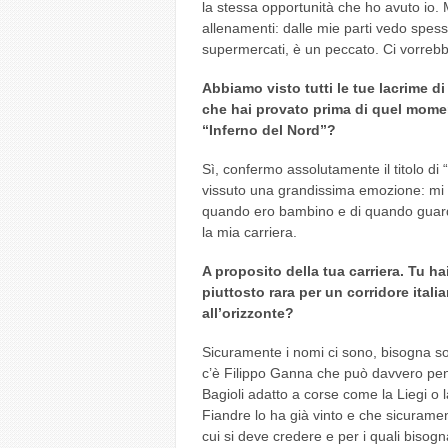
la stessa opportunità che ho avuto io. 
allenamenti: dalle mie parti vedo spess
supermercati, è un peccato. Ci vorrebb
Abbiamo visto tutti le tue lacrime d
che hai provato prima di quel mome
“Inferno del Nord”?
Sì, confermo assolutamente il titolo di 
vissuto una grandissima emozione: mi son
quando ero bambino e di quando guardav
la mia carriera.
A proposito della tua carriera. Tu ha
piuttosto rara per un corridore ital
all’orizzonte?
Sicuramente i nomi ci sono, bisogna s
c’è Filippo Ganna che può davvero pen
Bagioli adatto a corse come la Liegi o 
Fiandre lo ha già vinto e che sicurame
cui si deve credere e per i quali bisogn