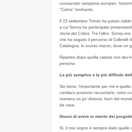
consacrato campione europeo. Insomma,
“Cobra” lombardo.
Il 23 settembre Trento ha potuto riabbr
a cui Sonny ha partecipato presentando
storia del Cobra
. Tra l’altro, Sonny er
che ha seguito il percorso di Colbrelli d
Catalogna, lo scorso marzo, dove un gra
Ripartire dopo quella caduta non dev’es
persona.
La più semplice e la più difficile d
Sto bene, l’importante per me è quello
cardiaco possono raccontarlo, sono con
maniera un po’ diversa, fuori dal mond
da casa.
Dicevi di avere in mente dei progetti
Sì, il mio sogno è sempre stato quello 