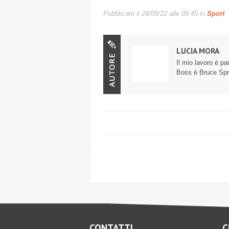
Pubblicato il
24/09/22 alle 09:45
in
Sport
LUCIA MORA
Il mio lavoro è pa
Boss è Bruce Spr
CONTATTI
C