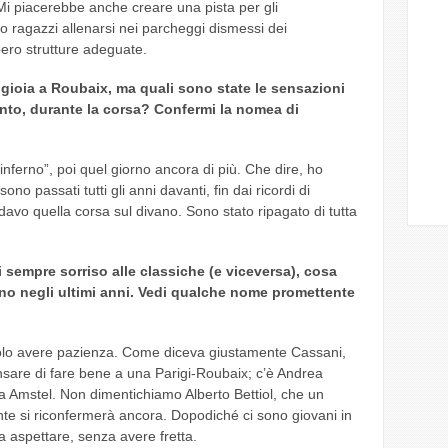
Mi piacerebbe anche creare una pista per gli
o ragazzi allenarsi nei parcheggi dismessi dei
ero strutture adeguate.
i gioia a Roubaix, ma quali sono state le sensazioni
nto, durante la corsa? Confermi la nomea di
“inferno”, poi quel giorno ancora di più. Che dire, ho
o passati tutti gli anni davanti, fin dai ricordi di
o quella corsa sul divano. Sono stato ripagato di tutta
i sempre sorriso alle classiche (e viceversa), cosa
iano negli ultimi anni. Vedi qualche nome promettente
olo avere pazienza. Come diceva giustamente Cassani,
sare di fare bene a una Parigi-Roubaix; c’è Andrea
la Amstel. Non dimentichiamo Alberto Bettiol, che un
nte si riconfermerà ancora. Dopodiché ci sono giovani in
a aspettare, senza avere fretta.