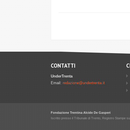
CONTATTI
C
UnderTrenta
Email:
redazione@undertrenta.it
Fondazione Trentina Alcide De Gasperi
Iscritto presso il Tribunale di Trento, Registro Stampe 