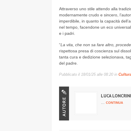
Attraverso uno stile attendo alla tradiz
modernamente crudo e sincero, l’autor
imperdibile, in quanto la capacità dell
nel tempo, facendone un eco universale 
e i padri.
“
La vita, che non sa fare altro, procede
rispettosa presa di coscienza sul diss
tanta cura e dedizione selezionava, t
del padre.
Pubblicato il
18/01/25 alle 08:20
in
Cultur
LUCA LONCRIN
…
CONTINUA