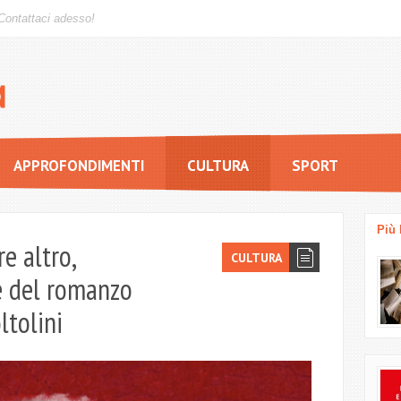
Contattaci adesso!
APPROFONDIMENTI
CULTURA
SPORT
Più 
re altro,
CULTURA
ne del romanzo
ltolini