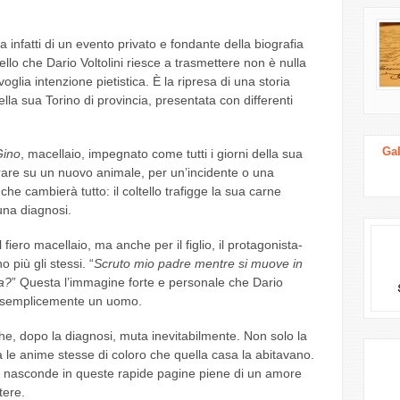
 infatti di un evento privato e fondante della biografia
ello che Dario Voltolini riesce a trasmettere non è nulla
voglia intenzione pietistica. È la ripresa di una storia
lla sua Torino di provincia, presentata con differenti
Gal
ino
, macellaio, impegnato come tutti i giorni della sua
orare su un nuovo animale, per un’incidente o una
che cambierà tutto: il coltello trafigge la sua carne
una diagnosi.
fiero macellaio, ma anche per il figlio, il protagonista-
più gli stessi. “
Scruto mio padre mentre si muove in
sa?
” Questa l’immagine forte e personale che Dario
, semplicemente un uomo.
he, dopo la diagnosi, muta inevitabilmente. Non solo la
 ma le anime stesse di coloro che quella casa la abitavano.
si nasconde in queste rapide pagine piene di un amore
tere.