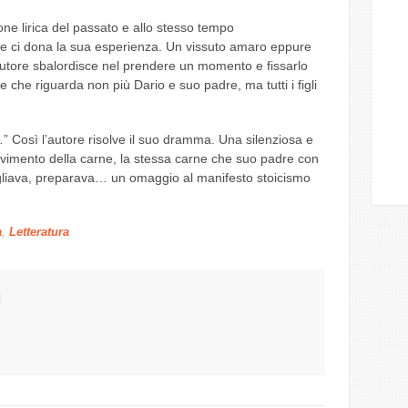
ione lirica del passato e allo stesso tempo
e ci dona la sua esperienza. Un vissuto amaro eppure
’autore sbalordisce nel prendere un momento e fissarlo
che riguarda non più Dario e suo padre, ma tutti i figli
.
” Così l’autore risolve il suo dramma. Una silenziosa e
olvimento della carne, la stessa carne che suo padre con
agliava, preparava… un omaggio al manifesto stoicismo
a
,
Letteratura
I