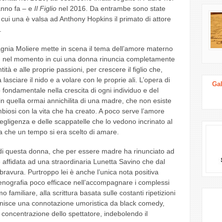
anno fa – e
Il Figlio
nel 2016. Da entrambe sono state
 cui una è valsa ad Anthony Hopkins il primato di attore
.
gnia Moliere mette in scena il tema dell’amore materno
he, nel momento in cui una donna rinuncia completamente
tà e alle proprie passioni, per crescere il figlio che,
lasciare il nido e a volare con le proprie ali. L’opera di
Gal
fondamentale nella crescita di ogni individuo e del
n quella ormai annichilita di una madre, che non esiste
iosi con la vita che ha creato. A poco serve l’amore
negligenza e delle scappatelle che lo vedono incrinato al
a che un tempo si era scelto di amare.
 di questa donna, che per essere madre ha rinunciato ad
 affidata ad una straordinaria Lunetta Savino che dal
 bravura. Purtroppo lei è anche l’unica nota positiva
 scenografia poco efficace nell’accompagnare i complessi
 familiare, alla scrittura basata sulle costanti ripetizioni
fornisce una connotazione umoristica da black comedy,
i concentrazione dello spettatore, indebolendo il