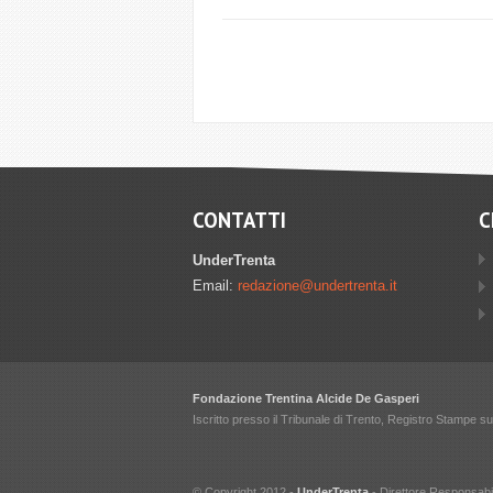
CONTATTI
C
UnderTrenta
Email:
redazione@undertrenta.it
Fondazione Trentina Alcide De Gasperi
Iscritto presso il Tribunale di Trento, Registro Stampe 
© Copyright 2012 -
UnderTrenta
- Direttore Responsab