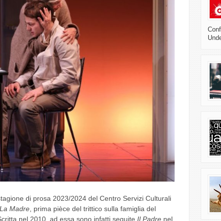
Confl
Unde
tagione di prosa 2023/2024 del Centro Servizi Culturali
La Madre
, prima pièce del trittico sulla famiglia del
ritta nel 2010, ad essa sono infatti seguite
Il Padre
nel