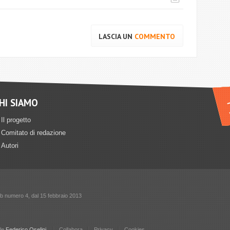
LASCIA UN
COMMENTO
HI SIAMO
Il progetto
Comitato di redazione
Autori
sub numero 4, dal 15 febbraio 2013
ile
Federico Oselini
Collabora
Privacy
Cookies