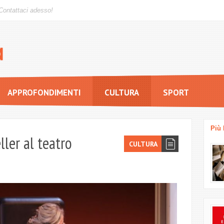
Contattaci adesso!
APPROFONDIMENTI
CULTURA
SPORT
Più 
ller al teatro
CULTURA