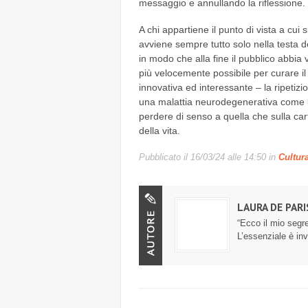
messaggio e annullando la riflessione.
A chi appartiene il punto di vista a cui 
avviene sempre tutto solo nella testa del
in modo che alla fine il pubblico abbia 
più velocemente possibile per curare il
innovativa ed interessante – la ripetizio
una malattia neurodegenerativa come l’
perdere di senso a quella che sulla c
della vita.
Pubblicato il
16/03/24 alle 14:50
in
Cultur
LAURA DE PARI
“Ecco il mio segr
L’essenziale è invi