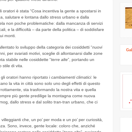
 oratori è stata “Cosa incentiva la gente a spostarsi in
 salutare e lontana dallo stress urbano e dalla
a cela non poche problematiche: dalla mancanza di servizi
ali, e la difficoltà – da parte della politica – di soddisfare
ui monti.
lentato lo sviluppo della categoria dei cosiddetti “
nuovi
Gal
nni, per svariati motivi, sceglie di allontanarsi dalle zone
nta stabile nelle cosiddette “
terre alte
”, portando un
stile di vita.
gli oratori hanno riportato i
cambiamenti
climatici
: le
o la vita in città sono solo uno degli effetti di questo
ottamente, sta trasformando la nostra vita e quella
sempre più gente predilige la montagna come nuova
mog, dallo stress e dal solito tran-tran urbano, che ci
villeggianti che, un po’ per moda e un po’ per curiosità,
a. Sono, invece, gente locale: coloro che, anziché