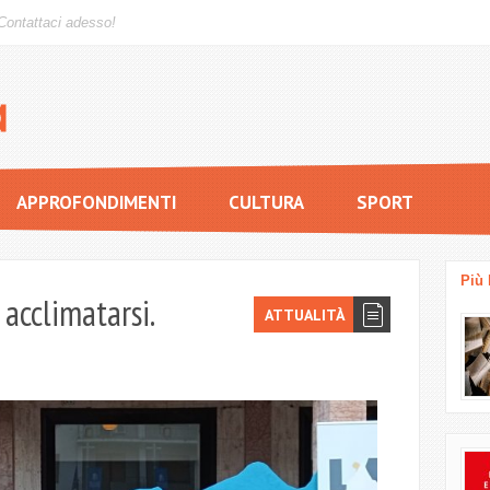
Contattaci adesso!
APPROFONDIMENTI
CULTURA
SPORT
Più 
acclimatarsi.
ATTUALITÀ