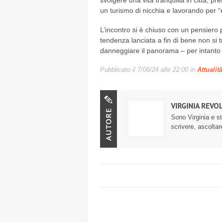
svolgere una vita tranquilla in città, pr
un turismo di nicchia e lavorando per “e
L’incontro si è chiuso con un pensiero 
tendenza lanciata a fin di bene non si 
danneggiare il panorama – per intanto
Pubblicato il
7/06/24 alle 22:00
in
Attualit
VIRGINIA REVOL
Sono Virginia e st
scrivere, ascolt