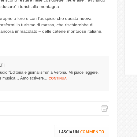
eferiscono restare nelle cosiddette “
terre alte
”, avviando
ducare” i turisti alla montagna.
proprio a loro e con l’auspicio che questa nuova
trasformi in turismo di massa, che rischierebbe di
 ancora immacolato – delle catene montuose italiane.
à
TI
udio “Editoria e giornalismo” a Verona. Mi piace leggere,
are musica… Amo scrivere...
CONTINUA
LASCIA UN
COMMENTO