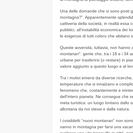
Una delle domande che si sono posti gli
montagna?”. Apparentemente splendida,
cattiveria della società, in realtà ess
pubblici, all’instabilità economica dei loc
le esigenze di tutti coloro che abitano s
Queste avversità, tuttavia, non hanno al
montanari
”: gente che, tra i 18 e i 34 a
urbane per trasferirsi (o restare) in pia
valore aggiunto a questo luogo e al loro 
Tra i motivi emersi da diverse ricerche, 
temperature che si innalzano e complican
fenomeno che, costantemente e ininterr
dell’intero pianeta. Ne consegue che 
meta turistica: un luogo lontano dallo s
allontana da noi stessi e dalla natura.
I cosiddetti “nuovi montanari” non sono 
vanno in montagna per farsi una vacanz