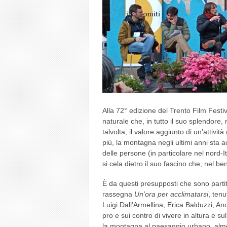
Alla 72° edizione del Trento Film Fest
naturale che, in tutto il suo splendor
talvolta, il valore aggiunto di un’attivi
più, la montagna negli ultimi anni sta
delle persone (in particolare nel nord-I
si cela dietro il suo fascino che, nel be
È da questi presupposti che sono partiti
rassegna
Un’ora per acclimatarsi
, tenu
Luigi Dall’Armellina, Erica Balduzzi, An
pro e sui contro di vivere in altura e 
la montagna al paesaggio urbano, alm