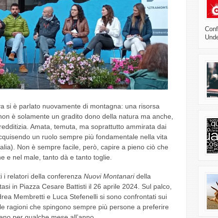
Confl
Unde
iva si è parlato nuovamente di montagna: una risorsa
e, non è solamente un gradito dono della natura ma anche,
tà redditizia. Amata, temuta, ma soprattutto ammirata dai
 acquisendo un ruolo sempre più fondamentale nella vita
talia). Non è sempre facile, però, capire a pieno ciò che
ne e nel male, tanto dà e tanto toglie.
 i relatori della conferenza
Nuovi Montanari
della
tasi in Piazza Cesare Battisti il 26 aprile 2024. Sul palco,
drea Membretti e Luca Stefenelli si sono confrontati sui
sulle ragioni che spingono sempre più persone a preferire
eno per qualche mese all’anno.