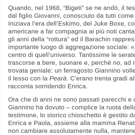
Quando, nel 1968, “Bigeti” se ne andò, il te
dal figlio Giovanni, conosciuto da tutti come
Iniziava l’era dell’Eskimo, del Juke Boxe, con
americane a far compagnia ai più noti cantau
gli anni della “rottura” ed il Barachin rappr
importante luogo di aggregazione sociale: «
centro di quell’universo. Tantissime le serat
trascorse a bere, suonare e, perchè no, ad 
trovata geniale: un ferragosto Giannino volle
il lesso con la
Pearà.
C’erano trenta gradi al
racconta sorridendo Enrica.
Ora che di anni ne sono passati parecchi e
Giannino ha dovuto – complice la ruota della
testimone, lo storico chioschetto è gestito da
Enrica e Paola, assieme alla mamma Renata
non cambiare assolutamente nulla, mantene