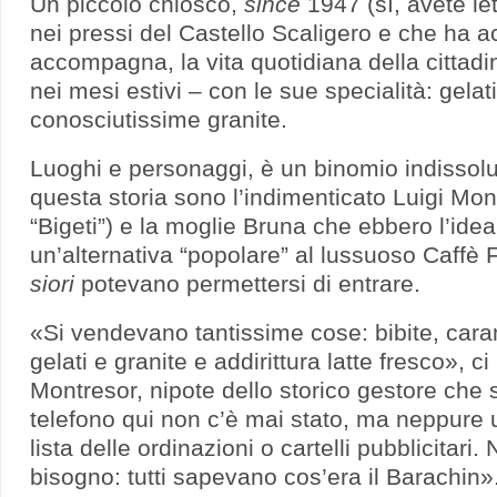
Un piccolo chiosco,
since
1947 (sì, avete le
nei pressi del Castello Scaligero e che ha
accompagna, la vita quotidiana della cittad
nei mesi estivi – con le sue specialità: gelat
conosciutissime granite.
Luoghi e personaggi, è un binomio indissolubi
questa storia sono l’indimenticato Luigi Mon
“Bigeti”) e la moglie Bruna che ebbero l’idea
un’alternativa “popolare” al lussuoso Caffè F
siori
potevano permettersi di entrare.
«Si vendevano tantissime cose: bibite, car
gelati e granite e addirittura latte fresco», c
Montresor, nipote dello storico gestore che s
telefono qui non c’è mai stato, ma neppure
lista delle ordinazioni o cartelli pubblicitari.
bisogno: tutti sapevano cos’era il Barachin»