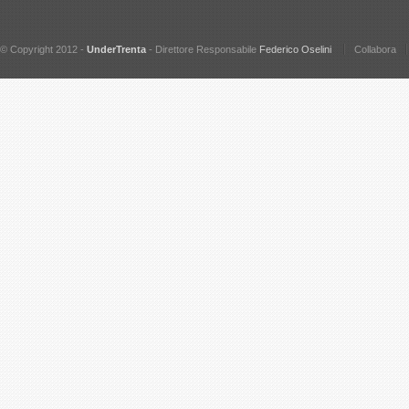
© Copyright 2012 -
UnderTrenta
- Direttore Responsabile
Federico Oselini
Collabora