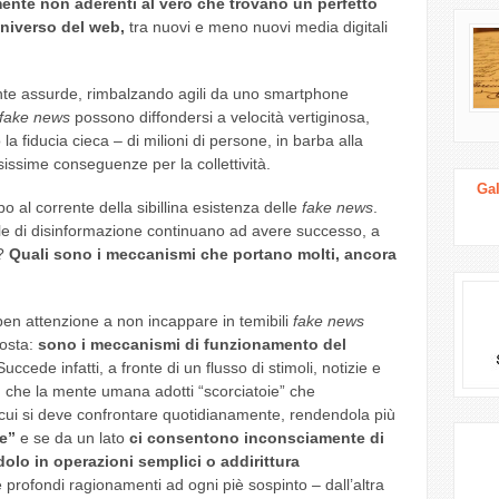
ente non aderenti al vero che trovano un perfetto
universo del web,
tra nuovi e meno nuovi media digitali
te assurde, rimbalzando agili da uno smartphone
fake news
possono diffondersi a velocità vertiginosa,
la fiducia cieca – di milioni di persone, in barba alla
osissime conseguenze per la collettività.
Gal
al corrente della sibillina esistenza delle
fake news
.
le di disinformazione continuano ad avere successo, a
o?
Quali sono i meccanismi che portano molti, ancora
en attenzione a non incappare in temibili
fake news
posta:
sono i meccanismi di funzionamento del
uccede infatti, a fronte di un flusso di stimoli, notizie e
, che la mente umana adotti “scorciatoie” che
n cui si deve confrontare quotidianamente, rendendola più
e”
e se da un lato
ci consentono inconsciamente di
olo in operazioni semplici o addirittura
 profondi ragionamenti ad ogni piè sospinto – dall’altra