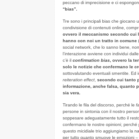
peccano di imprecisione e ci espongo
“bias”.
Tre sono i principali bias che giocano
condivisione di contenuti online, comp
ovvero il meccanismo secondo cui la
hanno con noi un tratto in comune
(
social network, che lo sanno bene, non
l’interazione avviene con individui dalle
c’è il
confirmation bias
, ovvero la te
solo le notizie che confermano le c
sottovalutando eventuali smentite. Ed i
reiteration effect
,
secondo cui tanto p
informazione, anche falsa, quanto p
sia vera.
Tirando le fila del discorso, perché le
f
persone in sintonia con il nostro perso
soppesare adeguatamente tutto il resto
confermano le nostre opinioni; perché p
questo micidiale trio aggiungiamo la n
per tutto quanto smuove le emozioni – 