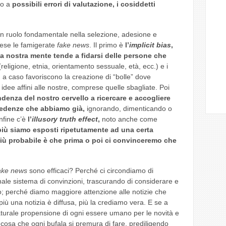
no a
possibili errori di valutazione, i cosiddetti
 un ruolo fondamentale nella selezione, adesione e
rese le famigerate
fake news
. Il primo è
l’
implicit bias
,
 nostra mente tende a fidarsi delle persone che
religione, etnia, orientamento sessuale, età, ecc.) e i
 a caso favoriscono la creazione di “bolle” dove
 idee affini alle nostre, comprese quelle sbagliate. Poi
ndenza del nostro cervello a ricercare e accogliere
redenze che abbiamo già,
ignorando, dimenticando o
nfine c’è
l’
illusory truth effect
,
noto anche come
iù siamo esposti ripetutamente ad una certa
iù probabile è che prima o poi ci convinceremo che
ake news
sono efficaci? Perché ci circondiamo di
nale sistema di convinzioni, trascurando di considerare e
; perché diamo maggiore attenzione alle notizie che
iù una notizia è diffusa, più la crediamo vera. E se a
aturale propensione di ogni essere umano per le novità e
cosa che ogni bufala si premura di fare, prediligendo