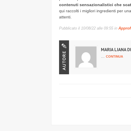
contenuti sensazionalistici che sca
qui raccolti i migliori ingredienti per un
attenti.
Pubblicato il
10/08/22 alle 09:55
in
Approf
MARIA LIANA D
…
CONTINUA