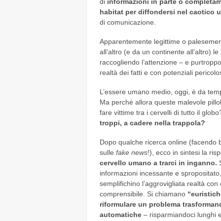
di
informazioni in parte o completam
habitat per diffondersi nel caotico 
di comunicazione.
Apparentemente legittime o palesemen
all’altro (e da un continente all’altro) le
raccogliendo l’attenzione – e purtroppo 
realtà dei fatti e con potenziali pericol
L’essere umano medio, oggi, è da tempo 
Ma perché allora queste malevole pillo
fare vittime tra i cervelli di tutto il glob
troppi, a cadere nella trappola?
Dopo qualche ricerca online (facendo b
sulle
fake news
!), ecco in sintesi la ris
cervello umano a trarci in inganno.
S
informazioni incessante e spropositato
semplifichino l’aggrovigliata realtà co
comprensibile. Si chiamano
“euristich
riformulare un problema trasformand
automatiche
– risparmiandoci lunghi e