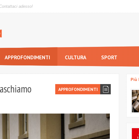
Contattaci adesso!
APPROFONDIMENTI
CULTURA
SPORT
Più 
caschiamo
APPROFONDIMENTI